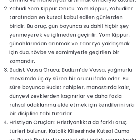
Yahudi Yom Kippur Orucu: Yom Kippur, Yahudiler
tarafından en kutsal kabul edilen günlerden
biridir. Bu oruç, gün boyunca su dahil hiçbir şey
yenmeyerek ve içilmeden geçirilir. Yom Kippur,
günahlarından arınmak ve Tanrı’ya yaklaşmak
için dua, tövbe ve samimiyetle geçirilen bir
zamandır.
Budist Vassa Orucu: Budizm’de Vassa, yağmurlu
mevsimde üç ay süren bir orucu ifade eder. Bu
süre boyunca Budist rahipler, manastırda kalır,
dünyevi zevklerden kaçınırlar ve daha fazla
ruhsal odaklanma elde etmek için kendilerini sıkı
bir disipline tabi tutarlar.
Hristiyan Oruçları: Hristiyanlıkta da farklı oruç
türleri bulunur. Katolik Kilisesi’nde Kutsal Cuma
ve Büyük Perhiz dönemleri gibi belirli zamanlarda