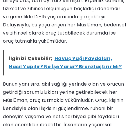
bireye oruç tutmayı farz kılmıştır. Ergenlik dönemi,
fiziksel ve zihinsel olgunluğun başladığı dönemdir
ve genellikle 12-15 yaş arasında gerçekleşir.
Dolayısıyla, bu yaşa erişen her Müslüman, bedensel
ve zihinsel olarak oruç tutabilecek durumda ise
oruç tutmakla yükümlüdür.
İlginizi Çekebilir;
Havuç Yağı Faydaları,
Nasıl Yapılır? Ne İşe Yarar? Bronzlaştırır Mı?
Bunun yanı sıra, akıl sağlığı yerinde olan ve orucun
getirdiği sorumlulukları yerine getirebilecek her
Müslüman, oruç tutmakla yükümlüdür. Oruç, kişinin
kendisiyle olan ilişkisini güçlendirme, ruhani bir
deneyim yaşama ve nefis terbiyesi gibi faydaları
olan önemli bir ibadettir. İnsanların yaşamsal