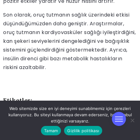
pozitif etkiler yaratır ve huzur hissini artırır.
Son olarak, oruç tutmanın sağlık üzerindeki etkisi
düşündüğümüzden daha geniştir. Araştırmalar,
oruç tutmanın kardiyovasküler sağlığı iyileştirdiğini,
kan şekeri seviyelerini dengelediğini ve bağışıklık
sistemini güçlendirdiğini göstermektedir. Ayrıca,
insülin direnci gibi bazı metabolik hastalıkların
riskini azaltabilir.
Etiketler:
Web sitemizde size en iyi deneyimi sunabilmemiz için çerezleri
Kimlere Farz? Oruç Çeşitleri
Nasıl Tutulur
kullanıyoruz. Bu siteyi kullanmaya devam ederseniz, bunu kabul
ettiğinizi varsayarız.
Oruç Nedir
Tamam
Gizlilik politikası