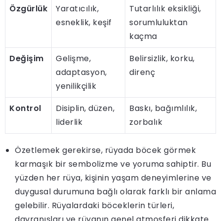
Özgürlük
Yaratıcılık,
Tutarlılık eksikliği,
esneklik, keşif
sorumluluktan
kaçma
Değişim
Gelişme,
Belirsizlik, korku,
adaptasyon,
direnç
yenilikçilik
Kontrol
Disiplin, düzen,
Baskı, bağımlılık,
liderlik
zorbalık
Özetlemek gerekirse, rüyada böcek görmek
karmaşık bir sembolizme ve yoruma sahiptir. Bu
yüzden her rüya, kişinin yaşam deneyimlerine ve
duygusal durumuna bağlı olarak farklı bir anlama
gelebilir. Rüyalardaki böceklerin türleri,
davranışları ve rüyanın genel atmosferi dikkate