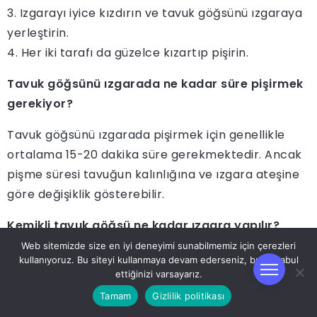
3. Izgarayı iyice kızdırın ve tavuk göğsünü ızgaraya
yerleştirin.
4. Her iki tarafı da güzelce kızartıp pişirin.
Tavuk göğsünü ızgarada ne kadar süre pişirmek
gerekiyor?
Tavuk göğsünü ızgarada pişirmek için genellikle
ortalama 15-20 dakika süre gerekmektedir. Ancak
pişme süresi tavuğun kalınlığına ve ızgara ateşine
göre değişiklik gösterebilir.
Kemikli tavuk göğsü ne kadar ızgara yapılır?
Web sitemizde size en iyi deneyimi sunabilmemiz için çerezleri
Kemikli tavuk göğsünü ızgarada pişirmek için
kullanıyoruz. Bu siteyi kullanmaya devam ederseniz, bunu kabul
ettiğinizi varsayarız.
genellikle 20-25 dakika süre gerekmektedir.
Kemiklerin iç kısmının tam olarak pişmesi için bu
Tamam
Gizlilik politikası
süreyi takip etmek önemlidir.