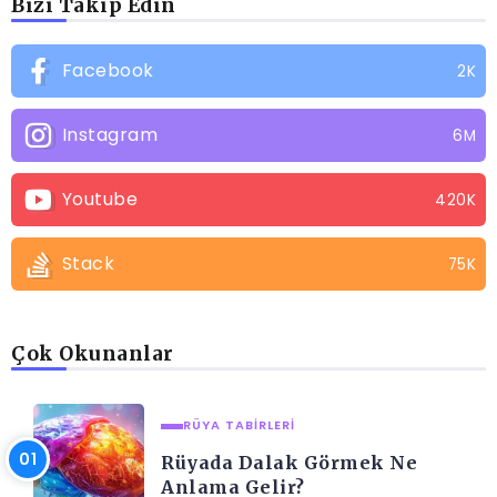
Bizi Takip Edin
Facebook
2K
Instagram
6M
Youtube
420K
Stack
75K
Çok Okunanlar
RÜYA TABIRLERI
Rüyada Dalak Görmek Ne
Anlama Gelir?